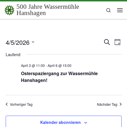
500 Jahre Wassermühle
Zum Inhalt springen
Search
Hanshagen
Me
4/5/2026
V
V
S
T
u
a
e
D
e
c
Laufend
g
a
h
r
t
e
r
April 3 @ 11:00
-
April 6 @ 15:00
u
a
m
Osterspaziergang zur Wassermühle
a
n
w
Hanshagen!
ä
s
n
h
t
l
s
e
a
n
Vorheriger Tag
Nächster Tag
t
.
l
a
t
Kalender abonnieren
u