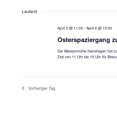
D
h
n
a
l
Laufend
t
ü
s
u
s
m
s
t
w
April 3 @ 11:00
-
April 6 @ 15:00
e
ä
l
a
h
Osterspaziergang 
w
l
o
l
e
r
Die Wassermühle Hanshagen hat von 
n
t
t
Zeit von 11 Uhr bis 15 Uhr für Besu
.
e
i
u
n
g
n
e
b
g
Vorheriger Tag
e
n
e
.
S
n
u
c