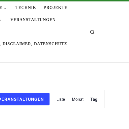
E
TECHNIK
PROJEKTE
VERANSTALTUNGEN
Search
H
, DISCLAIMER, DATENSCHUTZ
V
VERANSTALTUNGEN
Liste
Monat
Tag
e
r
a
n