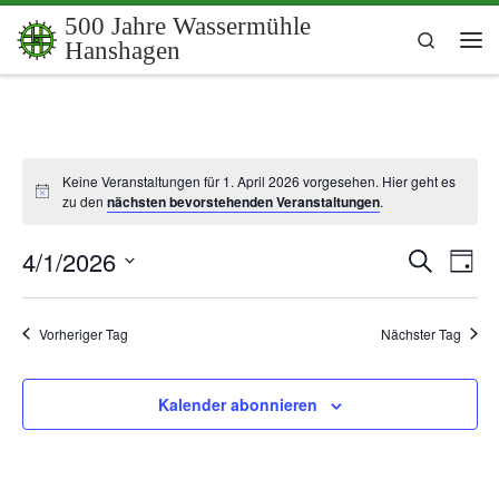
500 Jahre Wassermühle
Zum Inhalt springen
Search
Hanshagen
Me
Keine Veranstaltungen für 1. April 2026 vorgesehen. Hier geht es
zu den
nächsten bevorstehenden Veranstaltungen
.
4/1/2026
V
V
S
T
u
a
e
D
e
c
g
a
h
r
t
Vorheriger Tag
Nächster Tag
e
r
u
a
m
a
n
w
Kalender abonnieren
ä
s
n
h
t
l
s
e
a