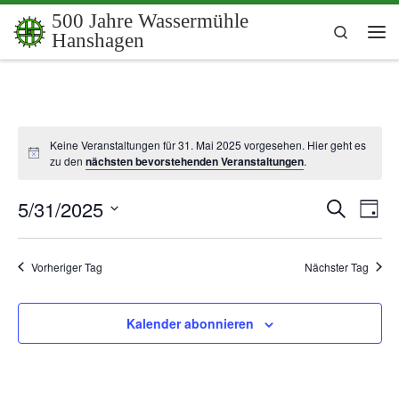
500 Jahre Wassermühle
Zum Inhalt springen
Search
Hanshagen
Me
Keine Veranstaltungen für 31. Mai 2025 vorgesehen. Hier geht es
zu den
nächsten bevorstehenden Veranstaltungen
.
5/31/2025
V
V
S
T
u
a
e
D
e
c
g
a
h
r
t
Vorheriger Tag
Nächster Tag
e
r
u
a
m
a
n
w
Kalender abonnieren
ä
s
n
h
t
l
s
e
a